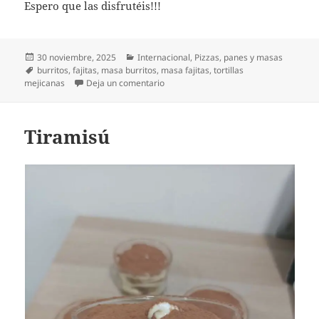
Espero que las disfrutéis!!!
Publicado
Categorías
30 noviembre, 2025
Internacional
,
Pizzas, panes y masas
el
Etiquetas
burritos
,
fajitas
,
masa burritos
,
masa fajitas
,
tortillas
en Tortillas para burrito
mejicanas
Deja un comentario
Tiramisú