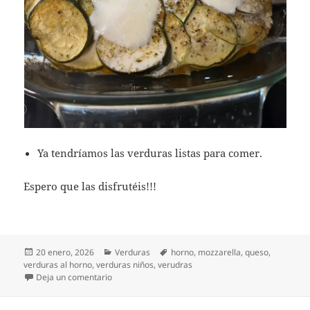
Ya tendríamos las verduras listas para comer.
Espero que las disfrutéis!!!
Publicado
Categorías
Etiquetas
20 enero, 2026
Verduras
horno
,
mozzarella
,
queso
,
el
verduras al horno
,
verduras niños
,
verudras
en Verduras al horno
Deja un comentario