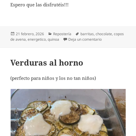
Espero que las disfrutéis!!!
Publicado
Categorías
Etiquetas
21 febrero, 2026
Repostería
barritas
,
chocolate
,
copos
el
en Barritas de pista
de avena
,
energetico
,
quinoa
Deja un comentario
Verduras al horno
(perfecto para niños y los no tan niños)