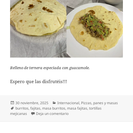
Relleno de ternera especiada con guacamole.
Espero que las disfrutéis!!!
Publicado
Categorías
30 noviembre, 2025
Internacional
,
Pizzas, panes y masas
el
Etiquetas
burritos
,
fajitas
,
masa burritos
,
masa fajitas
,
tortillas
en Tortillas para burrito
mejicanas
Deja un comentario