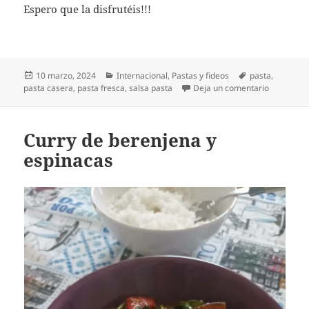
Espero que la disfrutéis!!!
Publicado
Categorías
Etiquetas
10 marzo, 2024
Internacional
,
Pastas y fideos
pasta
,
el
en Pasta f
pasta casera
,
pasta fresca
,
salsa pasta
Deja un comentario
Curry de berenjena y
espinacas