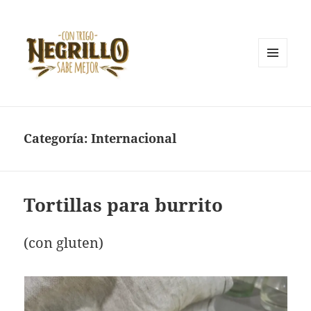
MENÚ
Y
Con trigo negrillo sabe mejor
WIDGETS
Categoría:
Internacional
Tortillas para burrito
(con gluten)