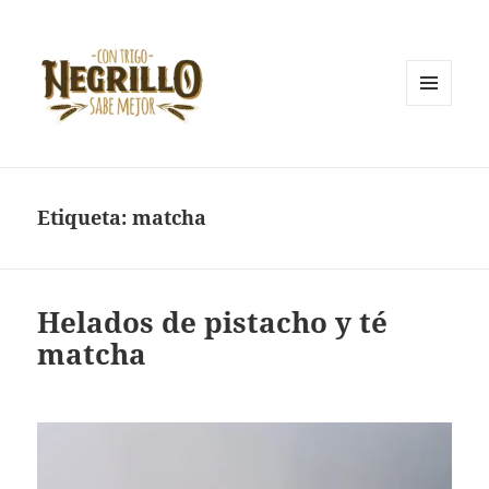
MENÚ
Y
Con trigo negrillo sabe mejor
WIDGETS
Etiqueta:
matcha
Helados de pistacho y té
matcha