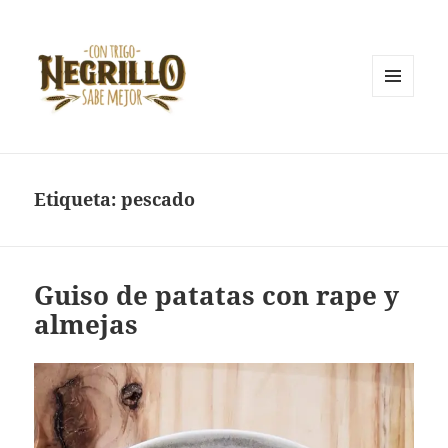
MENÚ
Y
Con trigo negrillo sabe mejor
WIDGETS
Etiqueta:
pescado
Guiso de patatas con rape y
almejas