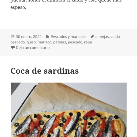
espeso.
Publicado
Categorías
Etiquetas
30 enero, 2022
Pescados y mariscos
almejas
,
caldo
el
pescado
,
guiso
,
marisco
,
patatas
,
pescado
,
rape
en Guiso de patatas con rape y almejas
Deja un comentario
Coca de sardinas