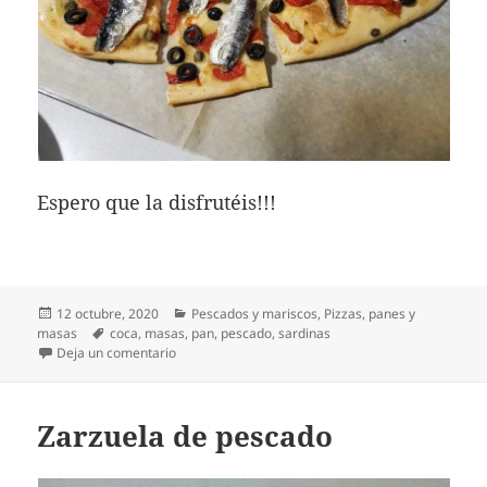
Espero que la disfrutéis!!!
Publicado
Categorías
12 octubre, 2020
Pescados y mariscos
,
Pizzas, panes y
el
Etiquetas
masas
coca
,
masas
,
pan
,
pescado
,
sardinas
en Coca de sardinas
Deja un comentario
Zarzuela de pescado