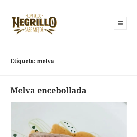
MENÚ
Y
Con trigo negrillo sabe mejor
WIDGETS
Etiqueta:
melva
Melva encebollada