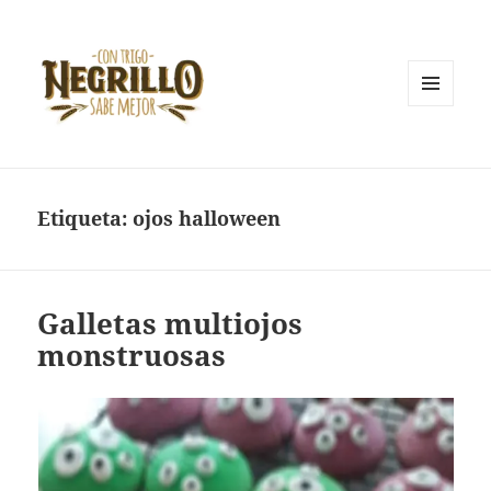
MENÚ
Y
Con trigo negrillo sabe mejor
WIDGETS
Etiqueta:
ojos halloween
Galletas multiojos
monstruosas