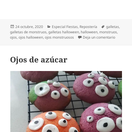
Publicado
Categorías
Etiquetas
24 octubre, 2020
Especial Fiestas
,
Repostería
galletas
,
el
galletas de monstruos
,
galletas halloween
,
halloween
,
monstruos
,
en Gallet
ojos
,
ojos halloween
,
ojos monstruosos
Deja un comentario
Ojos de azúcar