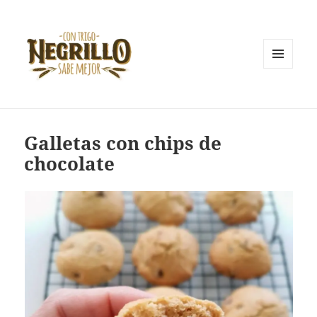
MENÚ
Y
Con trigo negrillo sabe mejor
WIDGETS
Galletas con chips de
chocolate