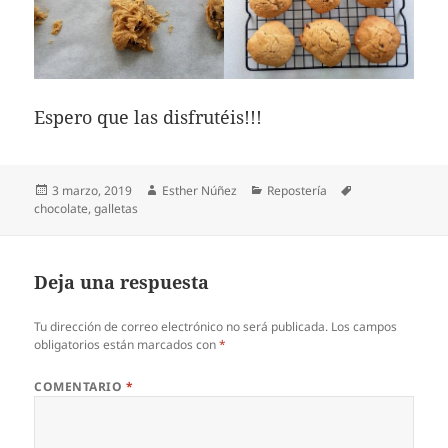
Espero que las disfrutéis!!!
Publicado
Autor
Categorías
Etiquetas
3 marzo, 2019
Esther Núñez
Repostería
el
chocolate
,
galletas
Deja una respuesta
Tu dirección de correo electrónico no será publicada.
Los campos
obligatorios están marcados con
*
COMENTARIO
*