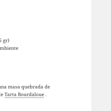
5 gr)
ambiente
s una masa quebrada de
de
Tarta Bourdaloue
.