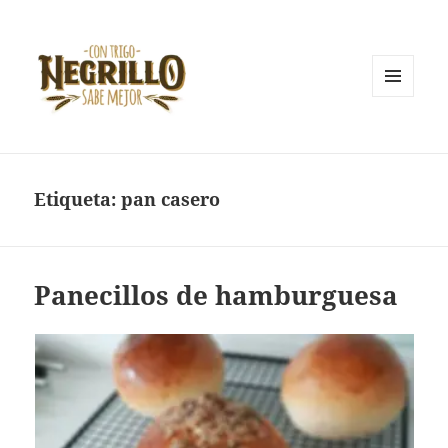
MENÚ
Y
Con trigo negrillo sabe mejor
WIDGETS
Etiqueta:
pan casero
Panecillos de hamburguesa