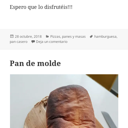
Espero que lo disfrutéis!!!
Publicado
Categorías
Etiquetas
28 octubre, 2018
Pizzas, panes y masas
hamburguesa
,
el
en Panecillos de hamburguesa
pan casero
Deja un comentario
Pan de molde