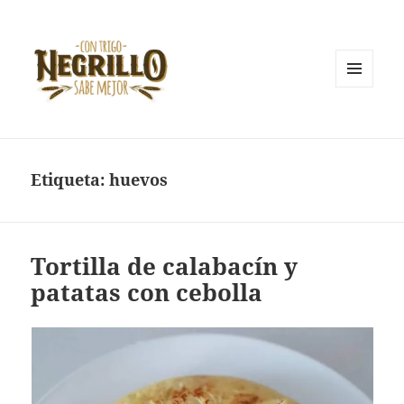
MENÚ
Y
Con trigo negrillo sabe mejor
WIDGETS
Etiqueta:
huevos
Tortilla de calabacín y
patatas con cebolla