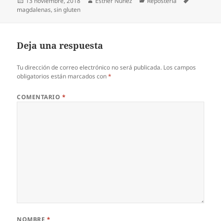
Publicado
Autor
Categorías
Etiquetas
13 noviembre, 2018
Esther Núñez
Repostería
el
magdalenas
,
sin gluten
Deja una respuesta
Tu dirección de correo electrónico no será publicada.
Los campos
obligatorios están marcados con
*
COMENTARIO
*
NOMBRE
*