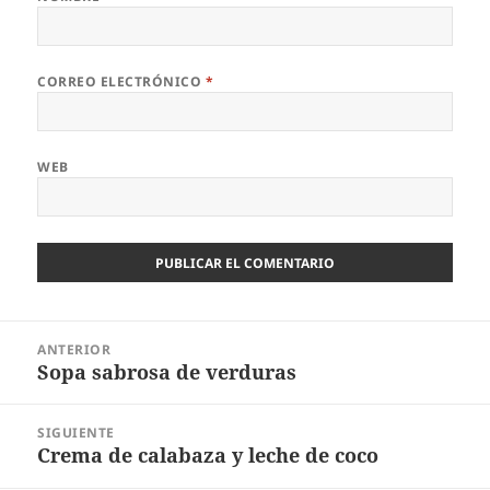
CORREO ELECTRÓNICO
*
WEB
Navegación
ANTERIOR
de
Sopa sabrosa de verduras
Entrada
entradas
anterior:
SIGUIENTE
Crema de calabaza y leche de coco
Entrada
siguiente: