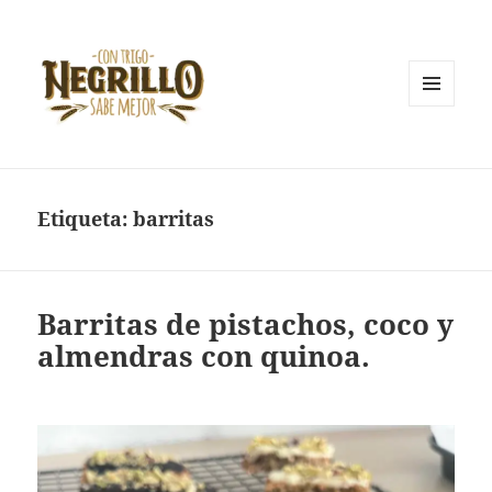
MENÚ
Y
Con trigo negrillo sabe mejor
WIDGETS
Etiqueta:
barritas
Barritas de pistachos, coco y
almendras con quinoa.