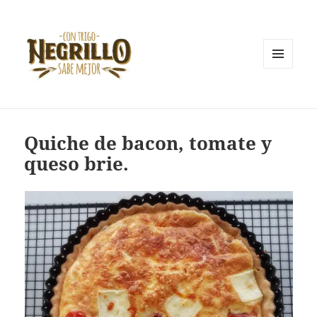
MENÚ
Y
Con trigo negrillo sabe mejor
WIDGETS
Quiche de bacon, tomate y
queso brie.