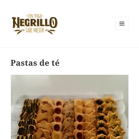
MENÚ
Y
Con trigo negrillo sabe mejor
WIDGETS
Pastas de té