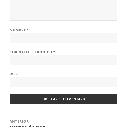
NOMBRE
*
CORREO ELECTRÓNICO
*
WEB
Navegación
ANTERIOR
de