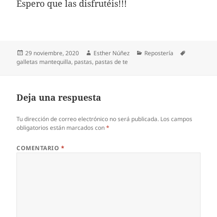
Espero que las disfrutéis!!!
Publicado
Autor
Categorías
Etiquetas
29 noviembre, 2020
Esther Núñez
Repostería
el
galletas mantequilla
,
pastas
,
pastas de te
Deja una respuesta
Tu dirección de correo electrónico no será publicada.
Los campos
obligatorios están marcados con
*
COMENTARIO
*