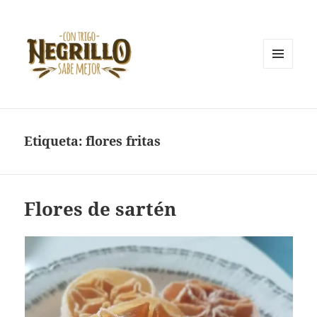
MENÚ
Y
Con trigo negrillo sabe mejor
WIDGETS
Etiqueta:
flores fritas
Flores de sartén