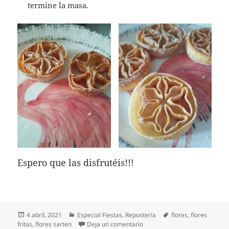
termine la masa.
Espero que las disfrutéis!!!
Publicado
Categorías
Etiquetas
4 abril, 2021
Especial Fiestas
,
Repostería
flores
,
flores
el
en Flores de sartén
fritas
,
flores sarten
Deja un comentario